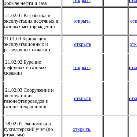
открыть
отк
добыче нефти и газа
21.02.01 Разработка и
эксплуатация нефтяных и
открыть
от
газовых месторождений
21.01.03 Бурильщик
эксплуатационных и
открыть
отк
разведочных скважин
21.02.02 Бурение
нефтяных и газовых
открыть
отк
скважин
21.02.03 Сооружение и
эксплуатация
открыть
отк
газонефтепроводов и
газонефтехранилищ
38.02.01 Экономика и
бухгалтерский учет (по
открыть
отраслям)