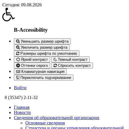
Сегодня: 09.08.2026
B-Accessibility
Уменьшить размер шрифта
Увеличить размер шрифта
Размеры шрифта по умолчанию
Яркий контраст
Темный контраст
Оттенки серого
Сбросить контраст
Клавиатурная навигация
Переключить подчеркивание
Войти
8 (35347) 2-11-32
Главная
Новости
Сведения об образовательной организации
Основные сведения
Структура и органы управления образовательной