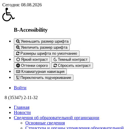
Сегодня: 08.08.2026
B-Accessibility
Уменьшить размер шрифта
Увеличить размер шрифта
Размеры шрифта по умолчанию
Яркий контраст
Темный контраст
Оттенки серого
Сбросить контраст
Клавиатурная навигация
Переключить подчеркивание
Войти
8 (35347) 2-11-32
Главная
Новости
Сведения об образовательной организации
Основные сведения
Структура и органы управления образовательной