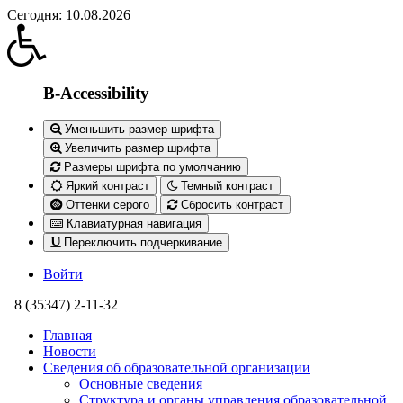
Сегодня: 10.08.2026
B-Accessibility
Уменьшить размер шрифта
Увеличить размер шрифта
Размеры шрифта по умолчанию
Яркий контраст
Темный контраст
Оттенки серого
Сбросить контраст
Клавиатурная навигация
Переключить подчеркивание
Войти
8 (35347) 2-11-32
Главная
Новости
Сведения об образовательной организации
Основные сведения
Структура и органы управления образовательной