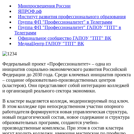
Минпросвещения России
ЯПРОФ.рф
Институт развития профессионального образования
Группа ФП "Профессионалитет" в Телеграмм
Группа ФП "Профессионалитет" ГАПОУ "ТПТ" в
Телеграмм
Официальное сообщество ГАПОУ "ТПТ" ВК
МедиаЦентр ГАПОУ "ТПТ" ВК
Федеральный проект «Профессионалитет» – одна из
инициатив социально-экономического развития Российской
Федерации до 2030 года. Среди ключевых инициатив проекта
– создание образовательно-производственных центров
(кластеров). Они представляют собой интеграцию колледжей
и организаций реального сектора экономики.
В кластере выделяется колледж, модернизируемый под ключ.
В этом колледже при непосредственном участии опорного
работодателя формируются новая управленческая структура,
новый педагогический состав, новое содержание и структура
образовательных программ, создаются учебно-
производственные комплексы. При этом в состав кластера
могут входить колледжи, имеющие мастерские по профилю