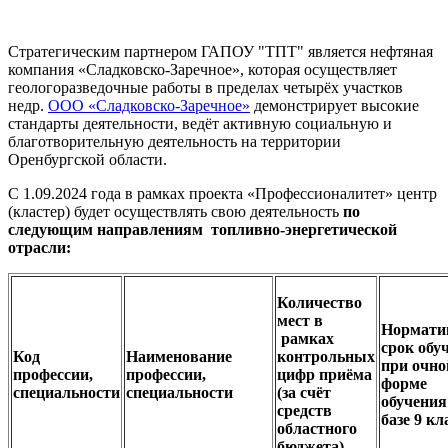
Стратегическим партнером ГАПОУ "ТПТ" является нефтяная
компания «Сладковско-Заречное», которая осуществляет
геологоразведочные работы в пределах четырёх участков
недр.
ООО «Сладковско-Заречное»
демонстрирует высокие
стандарты деятельности, ведёт активную социальную и
благотворительную деятельность на территории
Оренбургской области.
С 1.09.2024 года в рамках проекта «Профессионалитет» центр
(кластер) будет осуществлять свою деятельность
по
следующим направлениям топливно-энергетической
отрасли:
Количество
мест в
Нормати
рамках
срок обу
Код
Наименование
контрольных
при очно
профессии,
профессии,
цифр приёма
форме
специальности
специальности
(за счёт
обучения
средств
базе 9 кл
областного
бюджета)