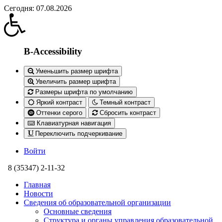
Сегодня: 07.08.2026
B-Accessibility
Уменьшить размер шрифта
Увеличить размер шрифта
Размеры шрифта по умолчанию
Яркий контраст
Темный контраст
Оттенки серого
Сбросить контраст
Клавиатурная навигация
Переключить подчеркивание
Войти
8 (35347) 2-11-32
Главная
Новости
Сведения об образовательной организации
Основные сведения
Структура и органы управления образовательной