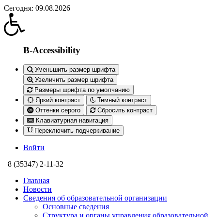
Сегодня: 09.08.2026
B-Accessibility
Уменьшить размер шрифта
Увеличить размер шрифта
Размеры шрифта по умолчанию
Яркий контраст
Темный контраст
Оттенки серого
Сбросить контраст
Клавиатурная навигация
Переключить подчеркивание
Войти
8 (35347) 2-11-32
Главная
Новости
Сведения об образовательной организации
Основные сведения
Структура и органы управления образовательной