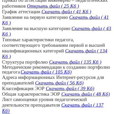
Приказ о
б аттестации инженерно
–
педагогических
работников
Открыть файл ( 25 Kб )
График аттестации
Скачать файл ( 41 Kб )
Заявление на первую категорию
Скачать файл ( 41
Kб )
Заявление на высшую категорию
Скачать файл ( 43
Kб )
Типовые характеристики педагога,
соответствующего требованиям первой и высшей
квалификационных категорий
Скачать файл ( 134
Kб )
Структура портфолио
Скачать файл ( 135 Kб )
Методические рекомендации к созданию портфолио
педагога
Скачать файл ( 105 Kб)
Адреса информационных Интернет-ресурсов для
преподавателей
Скачать файл ( 56 Kб)
Классификация ЭОР
Скачать файл ( 39 Kб)
Общая характеристика ЭОР
Скачать файл ( 48 Kб)
Лист самооценки уровня педагогической
деятельности преподавателя
Скачать файл ( 137
Kб)